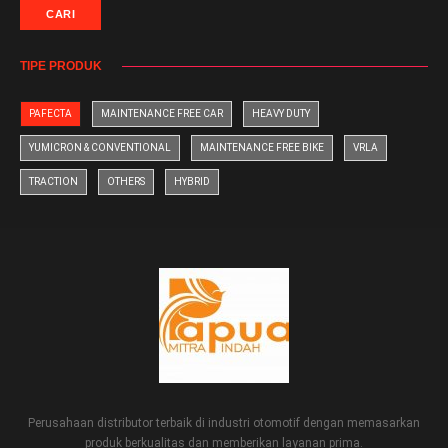
CARI
TIPE PRODUK
PAFECTA
MAINTENANCE FREE CAR
HEAVY DUTY
YUMICRON & CONVENTIONAL
MAINTENANCE FREE BIKE
VRLA
TRACTION
OTHERS
HYBRID
Perusahaan distributor terbaik di industri otomotif dengan memasarkan
produk berkualitas dan memberikan layanan prima.