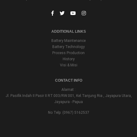
ADDITIONAL LINKS
Battery Maintenance
Battery Technology
Process Production
History
Visi & Misi
CONTACT INFO
Alamat :
Jl. Pasifik Indah II Pasir II RT.003/RW.001, Kel.Tanjung Ria , Jayapura Utara,
Jayapura - Papua
No Telp: (0967) 5162537