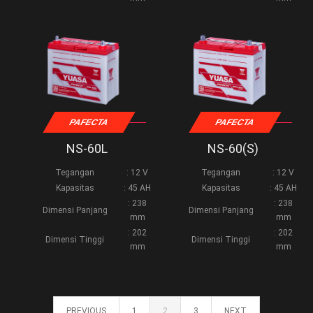
PAFECTA
PAFECTA
NS-60L
NS-60(S)
Tegangan
: 12 V
Tegangan
: 12 V
Kapasitas
: 45 AH
Kapasitas
: 45 AH
: 238
: 238
Dimensi Panjang
Dimensi Panjang
mm
mm
: 202
: 202
Dimensi Tinggi
Dimensi Tinggi
mm
mm
PREVIOUS
1
2
3
NEXT