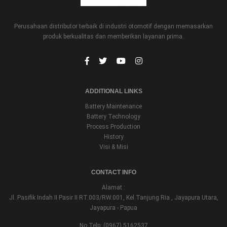
Perusahaan distributor terbaik di industri otomotif dengan memasarkan
produk berkualitas dan memberikan layanan prima.
ADDITIONAL LINKS
Battery Maintenance
Battery Technology
Process Production
History
Visi & Misi
CONTACT INFO
Alamat :
Jl. Pasifik Indah II Pasir II RT.003/RW.001, Kel.Tanjung Ria , Jayapura Utara,
Jayapura - Papua
No Telp: (0967) 5162537